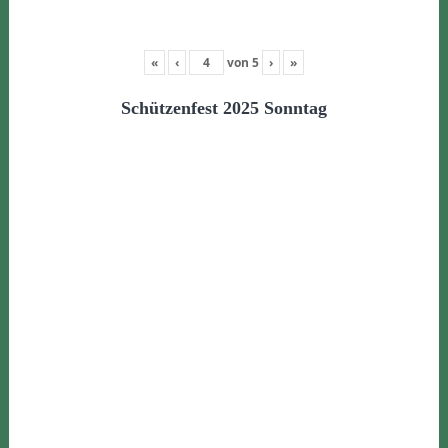
«
‹
von
5
›
»
Schützenfest 2025 Sonntag