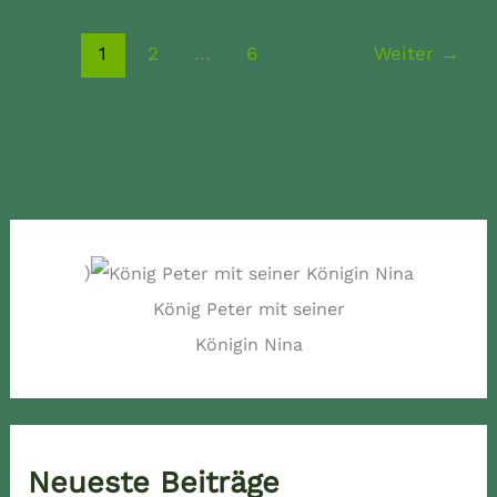
1
2
…
6
Weiter
→
)
König Peter mit seiner
Königin Nina
Neueste Beiträge