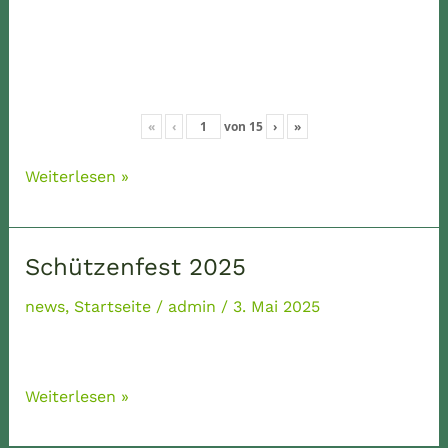
«
‹
von
15
›
»
Schützenfest
Weiterlesen »
Fotos
2024
Schützenfest 2025
news
,
Startseite
/
admin
/
3. Mai 2025
Schützenfest
Weiterlesen »
2025