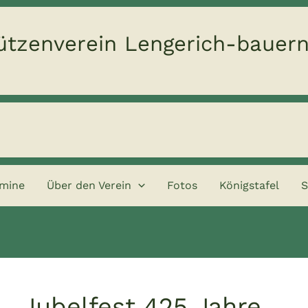
tzenverein Lengerich-bauerns
rmine
Über den Verein
Fotos
Königstafel
S
Jubelfest 425 Jahre