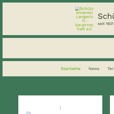
Zum
Inhalt
Schü
springen
seit 1601
Startseite
News
Te
)