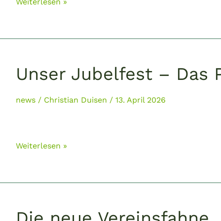
Wichtige
Weiterlesen »
Informationen
zum
Jubeltag
am
16.
Unser Jubelfest – Das
Mai
2026
news
/
Christian Duisen
/
13. April 2026
Unser
Weiterlesen »
Jubelfest
–
Das
Programm
Die neue Vereinsfahne